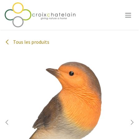
Se rendre au contenu
Tous les produits