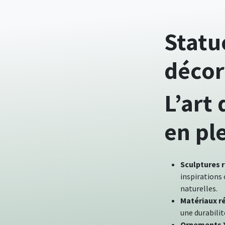
Statu
décor
L’art 
en pl
Sculptures 
inspirations
naturelles.
Matériaux r
une durabili
Ornements XX