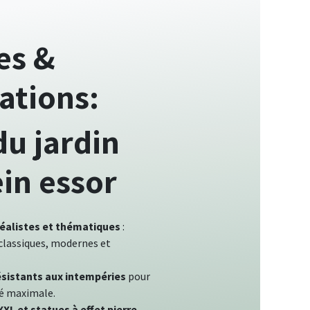
es &
ations:
du jardin
ein essor
réalistes et thématiques
:
 classiques, modernes et
ésistants aux intempéries
pour
té maximale.
L et statues à effet pierre