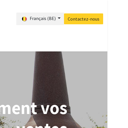
Français (BE)
Contactez-nous
s ?
Blog
Accueil
Contactez-nous
rment vos