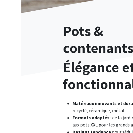
Pots &
contenant
Élégance e
fonctionnal
Matériaux innovants et dur
recyclé, céramique, métal.
Formats adaptés
: de la jar
aux pots XXL pour les grand
Designs tendance
pour sédui