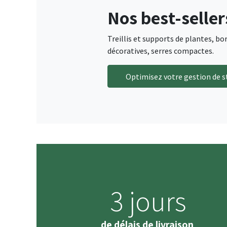
Nos best-seller
Treillis et supports de plantes, bo
décoratives, serres compactes.
Optimisez votre gestion de s
3 jours
de délais de livraison