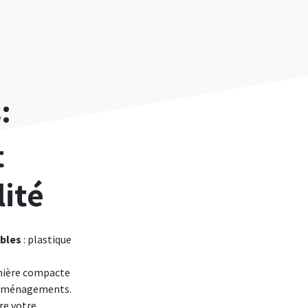
s:
t
ité
ables
: plastique
dinière compacte
s aménagements.
re votre