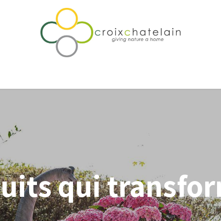
rtise & Accompagnement
Notre différence
Qui sommes-nou
uits qui transfo