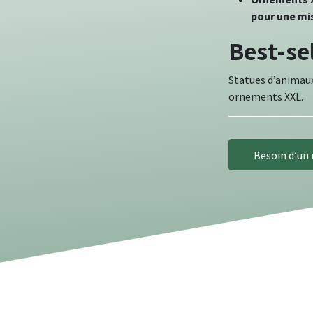
pour une mi
Best-se
Statues d’animaux
ornements XXL.
Besoin d’un 