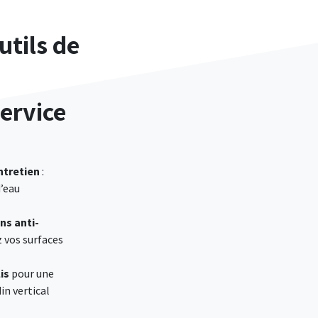
utils de
service
ntretien
:
d’eau
ns anti-
z vos surfaces
is
pour une
in vertical