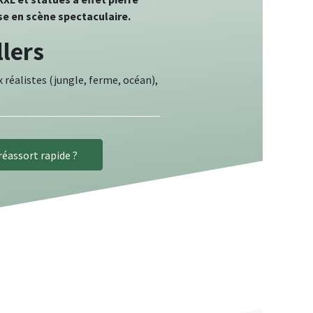
se en scène spectaculaire.
llers
 réalistes (jungle, ferme, océan),
réassort rapide ?