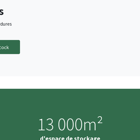
s
rdures
tock
13 000m²
d'espace de stockage