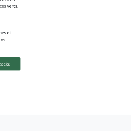
ces verts.
nes et
ons.
stocks