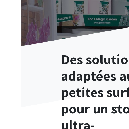
Des soluti
adaptées a
petites sur
pour un st
ultra-