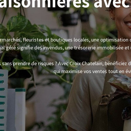
aisonnières avec
archés, fleuristes et boutiques locales, une optimisation d
al géré signifie des invendus, une trésorerie immobilisée et
sans prendre de risques ? Avec Croix Chatelain, bénéficiez d
qui maximise vos ventes tout en évi