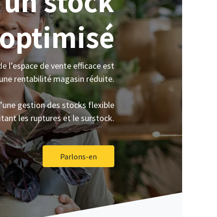
 un stock
optimisé
e l’espace de vente efficace est
 une rentabilité magasin réduite.
’une gestion des stocks flexible
tant les ruptures et le surstock.
Parlons-en