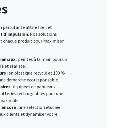
es
 percutante attire l’œil et
t d’impulsion
. Nos solutions
t chaque produit pour maximiser
animaux
: peintes à la main pour un
lé et réaliste.
urs
: en plastique recyclé et 100 %
 une démarche écoresponsable.
aires
: équipées de panneaux
 batteries rechargeables pour une
maximale.
s encore
: une sélection étudiée
aux clients et dynamiser votre