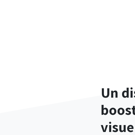
Un di
boost
visuel