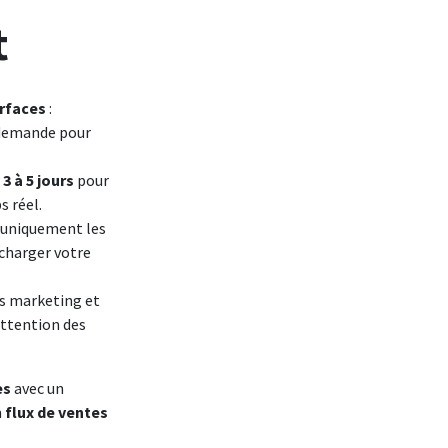
t
urfaces
:
 demande pour
n
3 à 5 jours
pour
 réel.
uniquement les
charger votre
s marketing et
attention des
es
avec un
n
flux de ventes