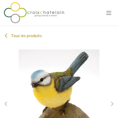
Se rendre au contenu
Tous les produits