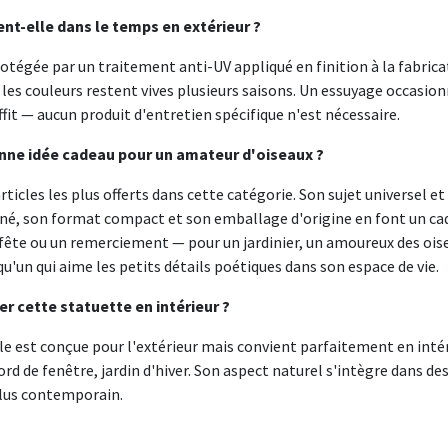
ient-elle dans le temps en extérieur ?
rotégée par un traitement anti-UV appliqué en finition à la fabrica
 les couleurs restent vives plusieurs saisons. Un essuyage occasion
fit — aucun produit d'entretien spécifique n'est nécessaire.
onne idée cadeau pour un amateur d'oiseaux ?
articles les plus offerts dans cette catégorie. Son sujet universel e
né, son format compact et son emballage d'origine en font un cad
 fête ou un remerciement — pour un jardinier, un amoureux des ois
'un qui aime les petits détails poétiques dans son espace de vie.
ser cette statuette en intérieur ?
Elle est conçue pour l'extérieur mais convient parfaitement en inté
rd de fenêtre, jardin d'hiver. Son aspect naturel s'intègre dans des
plus contemporain.