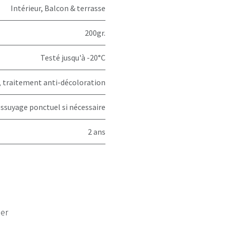
Intérieur
,
Balcon & terrasse
200gr.
Testé jusqu'à -20°C
, traitement anti-décoloration
essuyage ponctuel si nécessaire
2 ans
ser