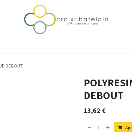
rtise & Accompagnement
Notre différence
Qui sommes-nou
UE DEBOUT
POLYRESI
DEBOUT
13,62
€
Ajo