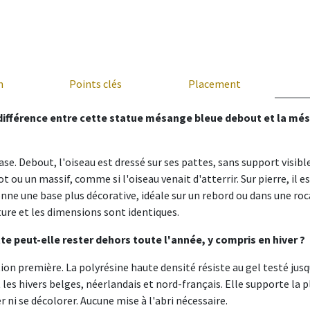
n
Points clés
Placement
a différence entre cette statue mésange bleue debout et la mé
ase. Debout, l'oiseau est dressé sur ses pattes, sans support visible
t ou un massif, comme si l'oiseau venait d'atterrir. Sur pierre, il e
donne une base plus décorative, idéale sur un rebord ou dans une roc
ture et les dimensions sont identiques.
te peut-elle rester dehors toute l'année, y compris en hiver ?
tion première. La polyrésine haute densité résiste au gel testé jusq
es hivers belges, néerlandais et nord-français. Elle supporte la plu
er ni se décolorer. Aucune mise à l'abri nécessaire.