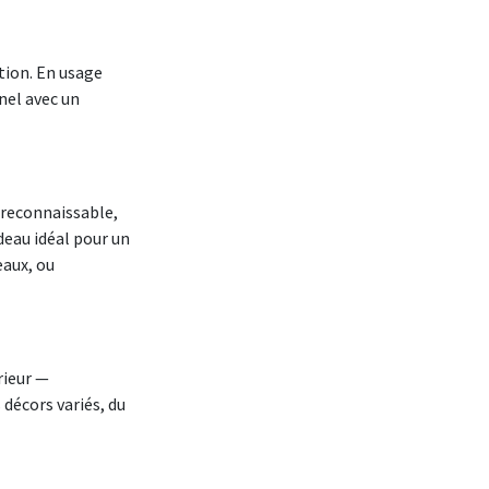
tion. En usage
nel avec un
t reconnaissable,
eau idéal pour un
eaux, ou
rieur —
 décors variés, du