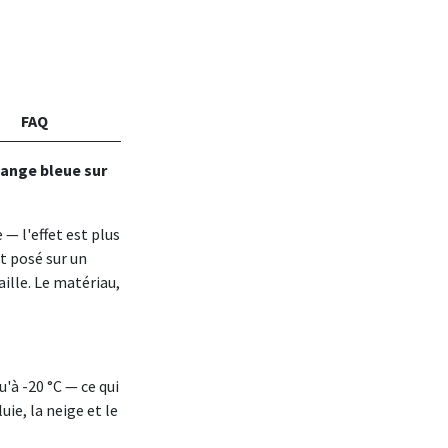
FAQ
sange bleue sur
 — l'effet est plus
st posé sur un
aille. Le matériau,
u'à -20 °C — ce qui
ie, la neige et le