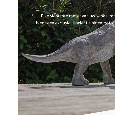
Elke vierkante meter van uw winkel moe
biedt een exclusieve selectie bloempott