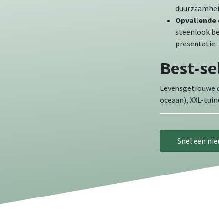
duurzaamheid
Opvallende 
steenlook be
presentatie.
Best-se
Levensgetrouwe di
oceaan), XXL-tui
Snel een ni