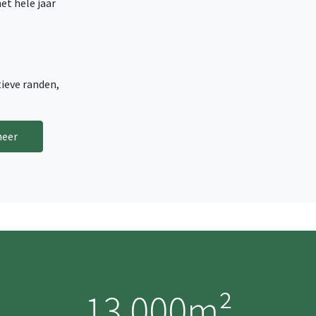
et hele jaar
tieve randen,
heer
13 000m²