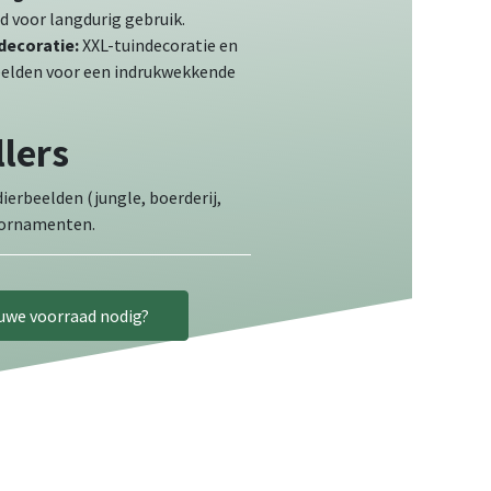
 voor langdurig gebruik.​
decoratie:
XXL-tuindecoratie en
elden voor een indrukwekkende
llers
erbeelden (jungle, boerderij,
nornamenten.
euwe voorraad nodig?