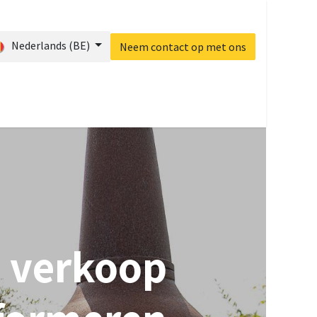
Nederlands (BE)
Neem contact op met ons
og
Startpagina
Contact
w verkoop