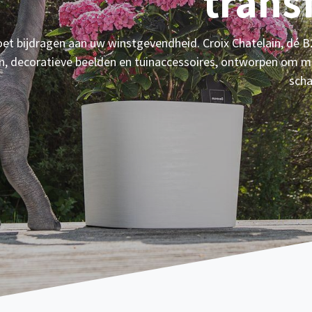
trans
t bijdragen aan uw winstgevendheid. Croix Chatelain, dé B2
en, decoratieve beelden en tuinaccessoires, ontworpen om m
scha