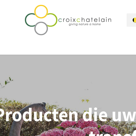
ges
Expertise & Begeleiding
Ons verschil
Wie zijn wij?
Bl
Producten die u