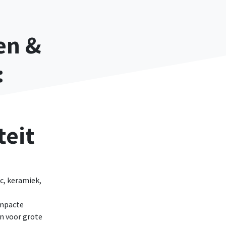
en &
:
teit
ic, keramiek,
mpacte
n voor grote