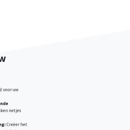
uw
jl voor uw
ende
ken netjes
ng:
Creëer het