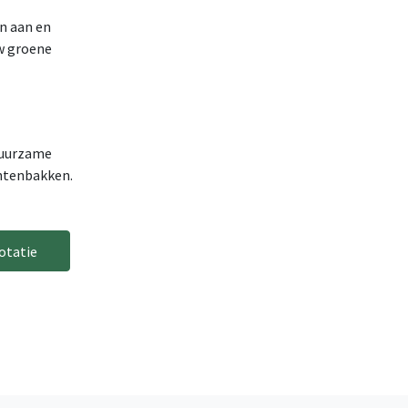
n aan en
uw groene
duurzame
ntenbakken.
otatie