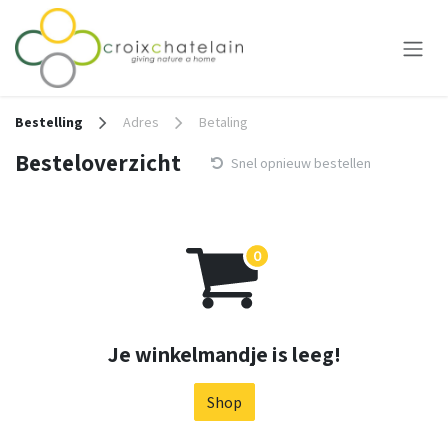
Overslaan naar inhoud
Bestelling
Adres
Betaling
Besteloverzicht
Snel opnieuw bestellen
Je winkelmandje is leeg!
Shop