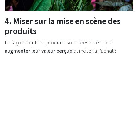
4. Miser sur la mise en scène des
produits
La façon dont les produits sont présentés peut
augmenter leur valeur perçue
et inciter à l’achat :
Associez des produits complémentaires
: par
exemple, exposez des plantes avec des pots
décoratifs.
Encouragez le DIY et la créativité
: organisez des
ateliers pratiques, proposez des idées
d’aménagement.
Jouez sur l’émotion et la surprise
: créez des
univers immersifs avec des objets détournés, des
matériaux recyclés ou des éléments inattendus.