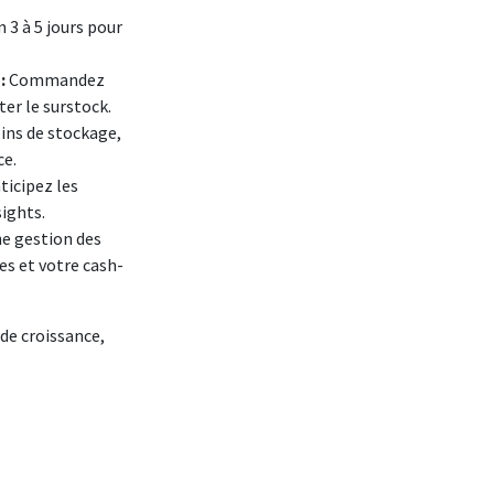
n 3 à 5 jours pour
 :
Commandez
ter le surstock.
ins de stockage,
ce.
ticipez les
sights.
e gestion des
s et votre cash-
 de croissance,