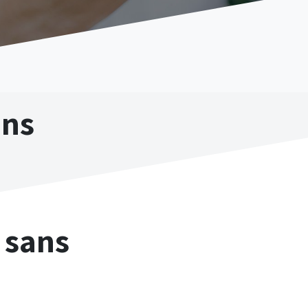
ons
 sans