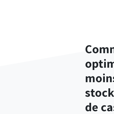
Com
optim
moin
stock
de ca