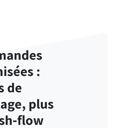
mandes
isées :
s de
age, plus
sh-flow