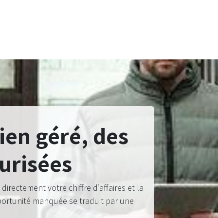
ien géré, des
urisées
irectement votre chiffre d’affaires et la
pportunité manquée se traduit par une