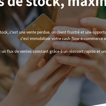
s de stock, maxi
ck, c’est une vente perdue, un client frustré et une opport
c’est immobiliser votre cash-flow e-commerce et
z un flux de ventes constant grâce à un réassort rapide et u