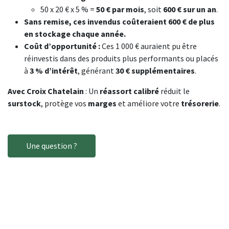
50 x 20 € x 5 % =
50 € par mois
, soit
600 € sur un an
.
Sans remise, ces invendus coûteraient 600 € de plus
en stockage chaque année.
Coût d’opportunité :
Ces 1 000 € auraient pu être
réinvestis dans des produits plus performants ou placés
à
3 % d’intérêt
, générant
30 € supplémentaires
.
Avec Croix Chatelain
: Un
réassort calibré
réduit le
surstock
, protège vos
marges
et améliore votre
trésorerie
.
Une question ?