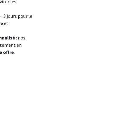
viter les
e
: 3 jours pour le
ce
et
nalisé
: nos
ectement en
e offre
.