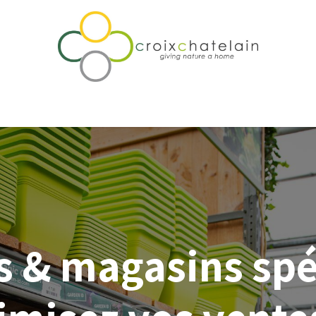
rtise & Accompagnement
Notre différence
Qui sommes-nou
s & magasins spéc