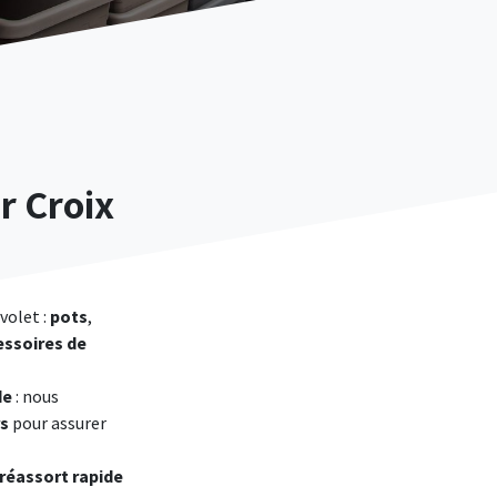
r Croix
 volet :
pots
,
essoires de
de
: nous
rs
pour assurer
réassort rapide