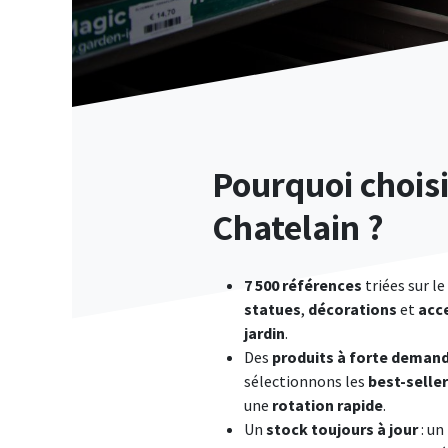
Pourquoi choisi
Chatelain ?
7 500 références
triées sur le
statues
,
décorations
et
acc
jardin
.​
Des
produits à forte deman
sélectionnons les
best-selle
une
rotation rapide
.​
Un
stock toujours à jour
: un