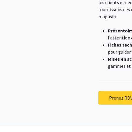
les clients et dé
fournissons des 
magasin :
Présentoirs
l’attention 
Fiches tec
pour guider l
Mises en sc
gammes et f
Prenez RD