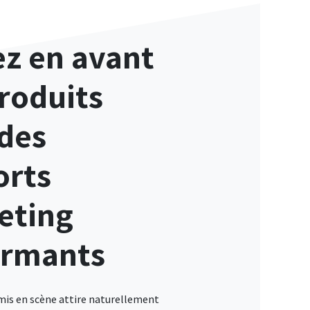
z en avant
roduits
des
orts
eting
ormants
mis en scène attire naturellement