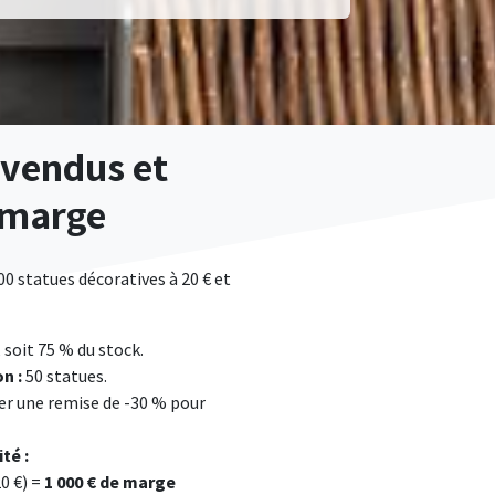
nvendus et
 marge
0 statues décoratives à 20 € et
 soit 75 % du stock.
n :
50 statues.
er une remise de -30 % pour
té :
20 €) =
1 000 € de marge