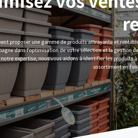
imisez vos ventes
r
oivent proposer une gamme de produits attrayante et rentabl
mpagne dans l'optimisation de votre sélection et la gestion 
notre expertise, nous vous aidons à identifier les produits à 
assortiment en fon